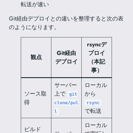
転送が速い
Git経由デプロイとの違いを整理すると次の表
のようになります。
rsyncデ
Git経由
プロイ
観点
デプロイ
（本記
事）
サーバー
ローカル
ソース取
上で
から
git
得
clone/pul
rsync
で転送
l
ローカル
ビルド