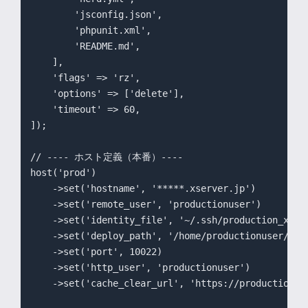
        'jsconfig.json',

        'phpunit.xml',

        'README.md',

    ],

    'flags' => 'rz',

    'options' => ['delete'],

    'timeout' => 60,

]);

// ---- ホスト定義（本番）----

host('prod')

    ->set('hostname', '*****.xserver.jp')

    ->set('remote_user', 'productionuser')

    ->set('identity_file', '~/.ssh/production_xserv
    ->set('deploy_path', '/home/productionuser/pro
    ->set('port', 10022)

    ->set('http_user', 'productionuser')

    ->set('cache_clear_url', 'https://production.ex