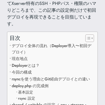
てXserver特有のSSH・PHPパス・権限のハマ
りどころまで、この記事の設定例だけで初回
デプロイを再現できることを目指していま
す。
目次
デプロイ全体の流れ（Deployer導入〜初回デ
プロイ）
現在地点
Deployerとは？
今回の構成
rsyncを使う理由とGit経由デプロイとの違い
deploy.php の完成例
基本設定
rsync 設定
shared / writable の設定（.env・storage・