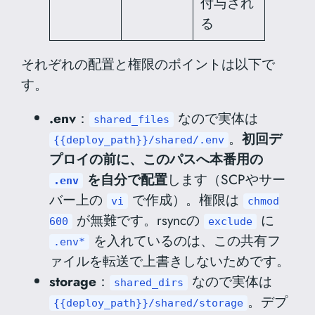
付与され
る
それぞれの配置と権限のポイントは以下で
す。
.env
：
なので実体は
shared_files
。
初回デ
{{deploy_path}}/shared/.env
プロイの前に、このパスへ本番用の
を自分で配置
します（SCPやサー
.env
バー上の
で作成）。権限は
vi
chmod
が無難です。rsyncの
に
600
exclude
を入れているのは、この共有フ
.env*
ァイルを転送で上書きしないためです。
storage
：
なので実体は
shared_dirs
。デプ
{{deploy_path}}/shared/storage