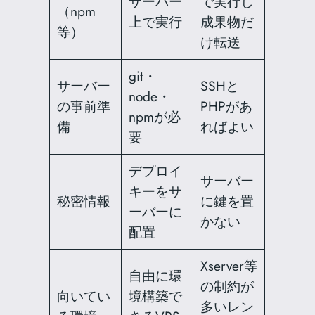
サーバー
で実行し
（npm
上で実行
成果物だ
等）
け転送
git・
サーバー
SSHと
node・
の事前準
PHPがあ
npmが必
備
ればよい
要
デプロイ
サーバー
キーをサ
秘密情報
に鍵を置
ーバーに
かない
配置
Xserver等
自由に環
の制約が
向いてい
境構築で
多いレン