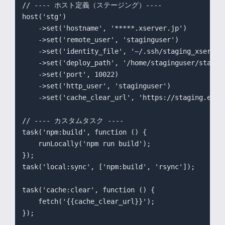
// ---- ホスト定義（ステージング）----

host('stg')

    ->set('hostname', '*****.xserver.jp')

    ->set('remote_user', 'staginguser')

    ->set('identity_file', '~/.ssh/staging_xserver'
    ->set('deploy_path', '/home/staginguser/staging
    ->set('port', 10022)

    ->set('http_user', 'staginguser')

    ->set('cache_clear_url', 'https://staging.examp
// ---- カスタムタスク ----

task('npm:build', function () {

    runLocally('npm run build');

});

task('local:sync', ['npm:build', 'rsync']);

task('cache:clear', function () {

    fetch('{{cache_clear_url}}');

});
