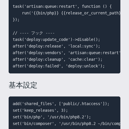
task('artisan:queue:restart', function () {

    run('{{bin/php}} {{release_or_current_path}}/ar
});

// ---- フック ----

task('deploy:update_code')->disable();

after('deploy:release', 'local:sync');

after('deploy:vendors', 'artisan:queue:restart');

after('deploy:cleanup', 'cache:clear');

基本設定
add('shared_files', ['public/.htaccess']);

set('keep_releases', 3);

set('bin/php', '/usr/bin/php8.2');

set('bin/composer', '/usr/bin/php8.2 ~/bin/compose