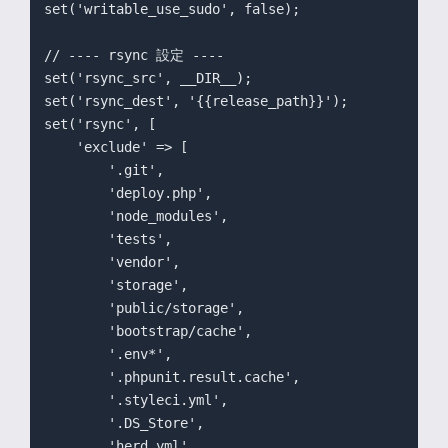
set('writable_use_sudo', false);

// ---- rsync 設定 ----

set('rsync_src', __DIR__);

set('rsync_dest', '{{release_path}}');

set('rsync', [

    'exclude' => [

        '.git',

        'deploy.php',

        'node_modules',

        'tests',

        'vendor',

        'storage',

        'public/storage',

        'bootstrap/cache',

        '.env*',

        '.phpunit.result.cache',

        '.styleci.yml',

        '.DS_Store',

        'herd.yml',
