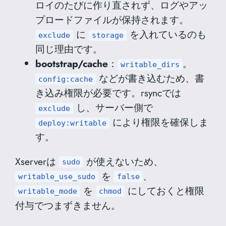
ロイのたびに作り直されず、ログやアッ
プロードファイルが保持されます。
に
を入れているのも
exclude
storage
同じ理由です。
bootstrap/cache
：
。
writable_dirs
などが書き込むため、書
config:cache
き込み権限が必要です。rsyncでは
し、サーバー側で
exclude
により権限を確保しま
deploy:writable
す。
Xserverは
が使えないため、
sudo
を
、
writable_use_sudo
false
を
にしておくと権限
writable_mode
chmod
付与でつまずきません。