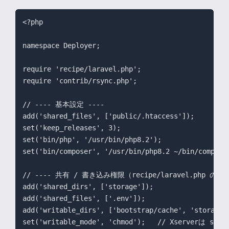
<?php

namespace Deployer;

require 'recipe/laravel.php';

require 'contrib/rsync.php';

// ---- 基本設定 ----

add('shared_files', ['public/.htaccess']);

set('keep_releases', 3);

set('bin/php', '/usr/bin/php8.2');

set('bin/composer', '/usr/bin/php8.2 ~/bin/composer
// ---- 共有 / 書き込み権限（recipe/laravel.php の
add('shared_dirs', ['storage']);

add('shared_files', ['.env']);

add('writable_dirs', ['bootstrap/cache', 'storage']
set('writable_mode', 'chmod');   // Xserverは sudo