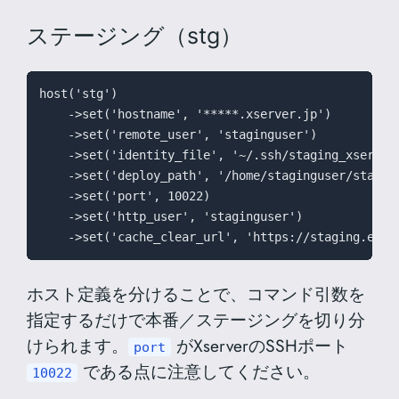
ステージング（stg）
host('stg')

    ->set('hostname', '*****.xserver.jp')

    ->set('remote_user', 'staginguser')

    ->set('identity_file', '~/.ssh/staging_xserver'
    ->set('deploy_path', '/home/staginguser/staging
    ->set('port', 10022)

    ->set('http_user', 'staginguser')

    ->set('cache_clear_url', 'https://staging.exam
ホスト定義を分けることで、コマンド引数を
指定するだけで本番／ステージングを切り分
けられます。
がXserverのSSHポート
port
である点に注意してください。
10022