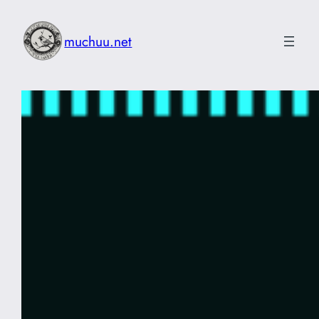
内
容
muchuu.net
を
ス
キ
ッ
プ