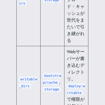
irs
ド・キャ
ッシュが
世代をま
たいで引
き継がれ
る
Webサー
バーが書
き込むデ
ィレクト
bootstra
リ。
writable
,
p/cache
_dirs
deploy:w
storage
ritable
で権限が