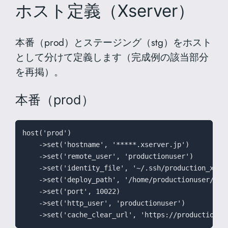
ホスト定義（Xserver）
本番（prod）とステージング（stg）をホスト
として分けて定義します（完成例の該当部分
を再掲）。
本番（prod）
host('prod')

    ->set('hostname', '*****.xserver.jp')

    ->set('remote_user', 'productionuser')

    ->set('identity_file', '~/.ssh/production_xserv
    ->set('deploy_path', '/home/productionuser/pro
    ->set('port', 10022)

    ->set('http_user', 'productionuser')

    ->set('cache_clear_url', 'https://production.e