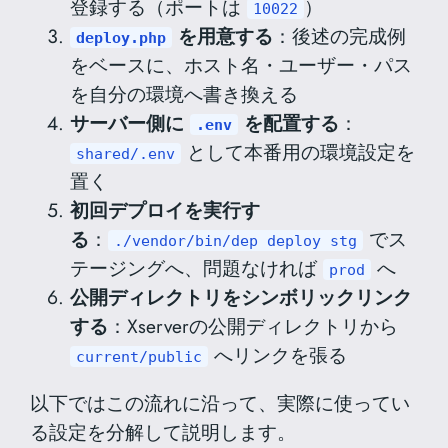
登録する（ポートは
）
10022
を用意する
：後述の完成例
deploy.php
をベースに、ホスト名・ユーザー・パス
を自分の環境へ書き換える
サーバー側に
を配置する
：
.env
として本番用の環境設定を
shared/.env
置く
初回デプロイを実行す
る
：
でス
./vendor/bin/dep deploy stg
テージングへ、問題なければ
へ
prod
公開ディレクトリをシンボリックリンク
する
：Xserverの公開ディレクトリから
へリンクを張る
current/public
以下ではこの流れに沿って、実際に使ってい
る設定を分解して説明します。