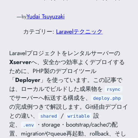
—
Yudai Tsuyuzaki
by
カテゴリー:
Laravelテクニック
Laravelプロジェクトをレンタルサーバーの
Xserver
へ、安全かつ効率よくデプロイする
ために、PHP製のデプロイツール
「
Deployer
」を使っています。この記事で
は、ローカルでビルドした成果物を
rsync
でサーバーへ転送する構成を、
deploy.php
の完成例つきで解説します。Git経由デプロイ
との違い、
/
設
shared
writable
定、
・storage・bootstrap/cacheの配
.env
置、migrationやqueue再起動、rollback、そし