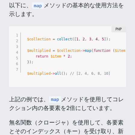
以下に、
メソッドの基本的な使用方法を
map
示します。
$collection
=
collect
(
[
1
,
2
,
3
,
4
,
5
]
)
;
$multiplied
=
$collection
-
>
map
(
function
(
$item
,
$k
return
$item
*
2
;
}
)
;
$multiplied
-
>
all
(
)
;
// [2, 4, 6, 8, 10]
上記の例では、
メソッドを使用してコレ
map
クション内の各要素を2倍にしています。
無名関数（クロージャ）を使用して、各要素
とそのインデックス（キー）を受け取り、新