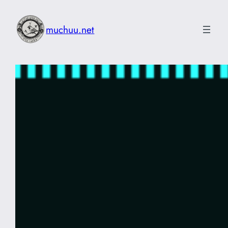
内
容
muchuu.net
を
ス
キ
ッ
プ