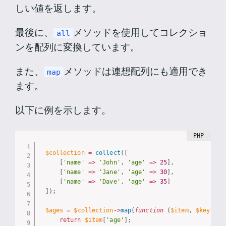
しい値を返します。
最後に、
メソッドを使用してコレクショ
all
ンを配列に変換しています。
また、
メソッドは連想配列にも適用でき
map
ます。
以下に例を示します。
$collection
=
collect
(
[
[
'name'
=
>
'John'
,
'age'
=
>
25
]
,
[
'name'
=
>
'Jane'
,
'age'
=
>
30
]
,
[
'name'
=
>
'Dave'
,
'age'
=
>
35
]
]
)
;
$ages
=
$collection
-
>
map
(
function
(
$item
,
$key
)
{
return
$item
[
'age'
]
;