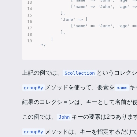
            ['name' => 'John', 'age' =>
            ['name' => 'John', 'age' =>
        ],

        'Jane' => [

            ['name' => 'Jane', 'age' =>
        ],

    ]

*/
上記の例では、
というコレク
$collection
メソッドを使って、要素を
キ
groupBy
name
結果のコレクションは、キーとして名前が
この例では、
キーの要素は2つありま
John
メソッドは、キーを指定するだけ
groupBy