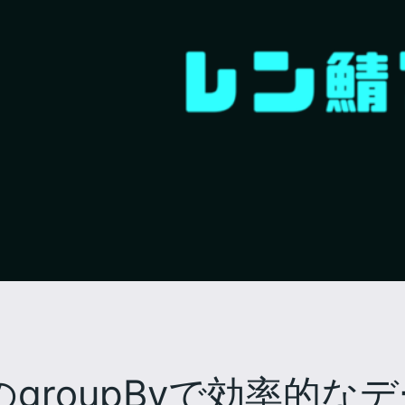
ectionのgroupByで効