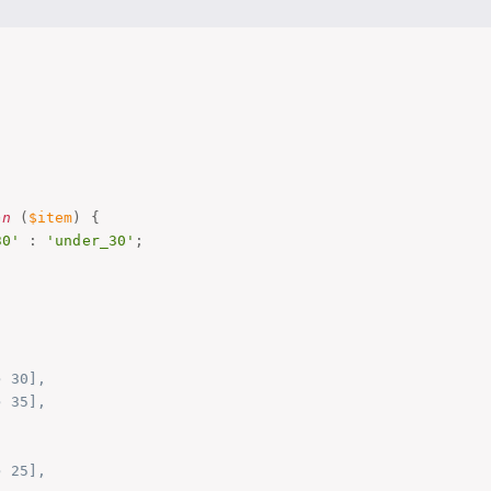
on
(
$item
)
{
30'
:
'under_30'
;
 30],

 35],

 25],
