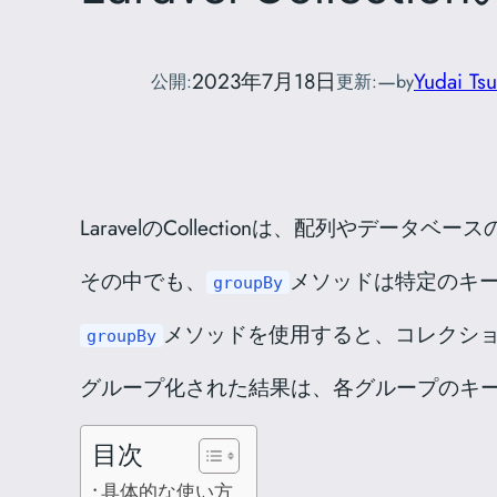
2023年7月18日
—
Yudai Tsu
公開:
更新:
by
LaravelのCollectionは、配列や
その中でも、
メソッドは特定のキ
groupBy
メソッドを使用すると、コレクシ
groupBy
グループ化された結果は、各グループのキ
目次
具体的な使い方