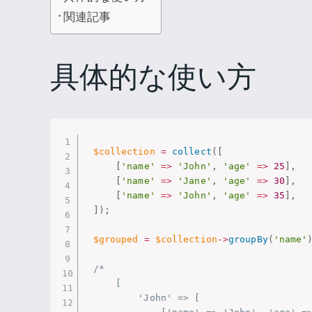
関連記事
具体的な使い方
$collection
=
collect
(
[
[
'name'
=
>
'John'
,
'age'
=
>
25
]
,
[
'name'
=
>
'Jane'
,
'age'
=
>
30
]
,
[
'name'
=
>
'John'
,
'age'
=
>
35
]
,
]
)
;
$grouped
=
$collection
-
>
groupBy
(
'name'
/*

    [

        'John' => [
