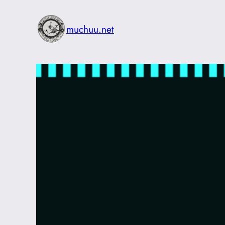
内
容
muchuu.net
を
ス
キ
ッ
プ