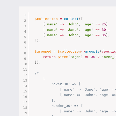
$collection
=
collect
(
[
[
'name'
=
>
'John'
,
'age'
=
>
25
]
,
[
'name'
=
>
'Jane'
,
'age'
=
>
30
]
,
[
'name'
=
>
'John'
,
'age'
=
>
35
]
,
]
)
;
$grouped
=
$collection
-
>
groupBy
(
functi
return
$item
[
'age'
]
=
>
30
?
'over_
}
)
;
/*

    [

        'over_30' => [

            ['name' => 'Jane', 'age' =>
            ['name' => 'John', 'age' =>
        ],

        'under_30' => [

            ['name' => 'John', 'age' =>