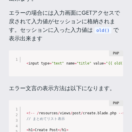
エラーの場合には入力画面にGETアクセスで
戻されて入力値がセッションに格納されま
す。セッションに入った入力値は
で
old()
表示出来ます
<
input type
=
"text"
 name
=
"title"
 value
=
"{{ old('tit
エラー文言の表示方法は以下になります。
<
!
--
/
resources
/
views
/
post
/
create
.
blade
.
php 
--
>
// まとめてリスト表示
<
h1
>
Create Post
<
/
h1
>