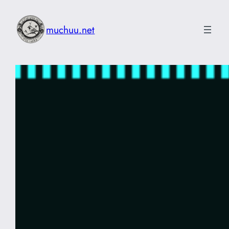
内
容
muchuu.net
を
ス
キ
ッ
プ