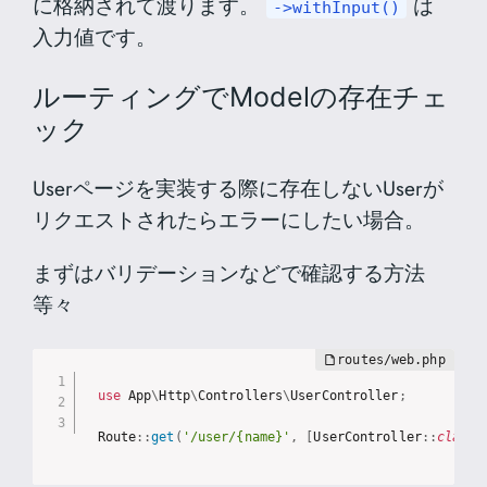
に格納されて渡ります。
は
->withInput()
入力値です。
ルーティングでModelの存在チェ
ック
Userページを実装する際に存在しないUserが
リクエストされたらエラーにしたい場合。
まずはバリデーションなどで確認する方法
等々
use
App
\
Http
\
Controllers
\
UserController
;
Route
:
:
get
(
'/user/{name}'
,
[
UserController
:
:
class
,