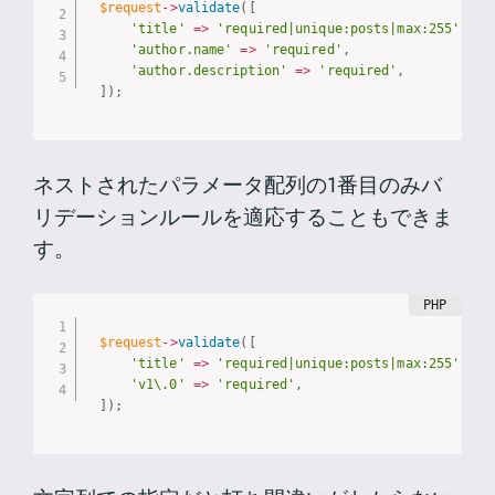
$request
-
>
validate
(
[
'title'
=
>
'required|unique:posts|max:255'
,
'author.name'
=
>
'required'
,
'author.description'
=
>
'required'
,
]
)
;
ネストされたパラメータ配列の1番目のみバ
リデーションルールを適応することもできま
す。
$request
-
>
validate
(
[
'title'
=
>
'required|unique:posts|max:255'
,
'v1\.0'
=
>
'required'
,
]
)
;