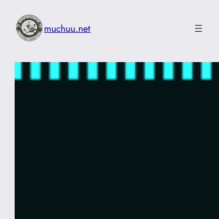
内
容
muchuu.net
を
ス
キ
ッ
プ