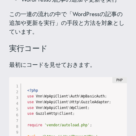
この一連の流れの中で「WordPressの記事の
追加や更新を実行」の手段と方法を対象とし
ています。
実行コード
最初にコードを見せておきます。
<?php
use
Vnn
\
WpApiClient
\
Auth
\
WpBasicAuth
;
use
Vnn
\
WpApiClient
\
Http
\
GuzzleAdapter
;
use
Vnn
\
WpApiClient
\
WpClient
;
use
GuzzleHttp
\
Client
;
require
'vendor/autoload.php'
;