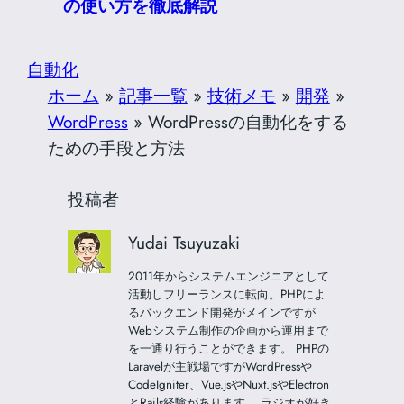
の使い方を徹底解説
自動化
ホーム
»
記事一覧
»
技術メモ
»
開発
»
WordPress
»
WordPressの自動化をする
ための手段と方法
投稿者
Yudai Tsuyuzaki
2011年からシステムエンジニアとして
活動しフリーランスに転向。PHPによ
るバックエンド開発がメインですが
Webシステム制作の企画から運用まで
を一通り行うことができます。 PHPの
Laravelが主戦場ですがWordPressや
CodeIgniter、Vue.jsやNuxt.jsやElectron
とRails経験があります。 ラジオが好き