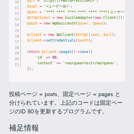
$url
=
'https://<WordPressのURL>'
;
$user
=
'<ユーザー名>'
;
$pass
=
'**** **** **** **** **** ****(ユー
$httpClient
=
new
GuzzleAdapter
(
new
Client
(
)
)
;
$auth
=
new
WpBasicAuth
(
$user
,
$pass
)
;
$client
=
new
WpClient
(
$httpClient
,
$url
)
;
$client
-
>
setCredentials
(
$auth
)
;
return
$client
-
>
pages
(
)
-
>
save
(
[
'id'
=
>
80
,
'content'
=
>
'<marquee>test</marquee>'
,
]
)
;
投稿ページ = posts、固定ページ = pages と
分けられています。上記のコードは固定ペー
ジのID 80を更新するプログラムです。
補足情報