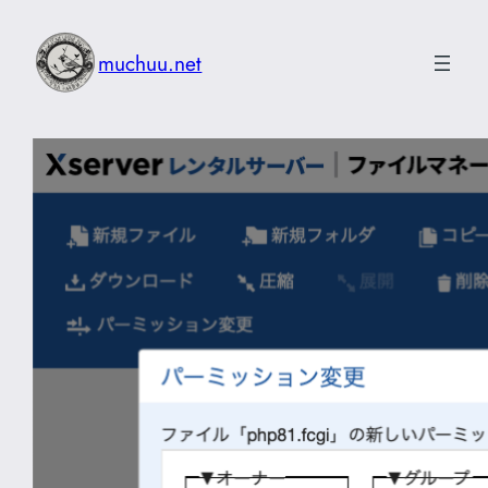
内
容
muchuu.net
を
ス
キ
ッ
プ