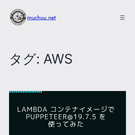
内
容
muchuu.net
を
ス
キ
ッ
タグ:
AWS
プ