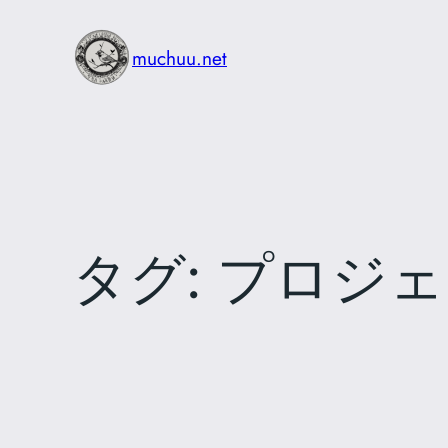
内
容
muchuu.net
を
ス
キ
ッ
プ
タグ:
プロジェ