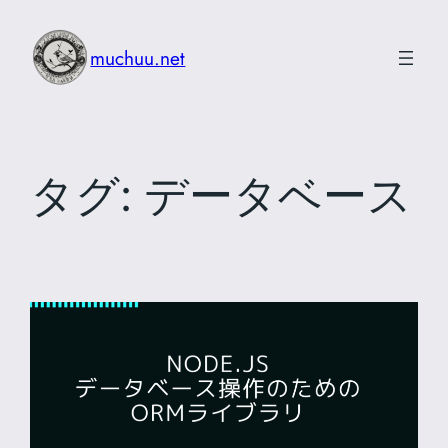
内
容
muchuu.net
を
ス
キ
ッ
タグ:
データベース
プ