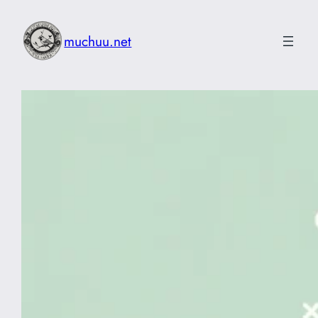
内
容
muchuu.net
を
ス
キ
ッ
プ